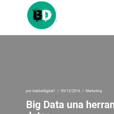
Saltar
al
contenido
por
babbeldigital1
09/12/2016
Marketing
Big Data una herra