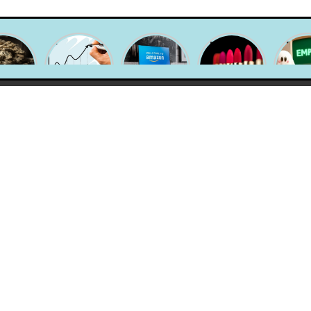
Tu
¿Qué es un
SLA y
El “efecto
Desc
epción
portafolio
Amazon
labial” o
qué so
dinero
de
crean la
cómo la
emp
alista?
inversión y
campaña
gente
fanta
cómo
«Sonriele a
derrocha el
có
armar el
la moda»
dinero que
evita
tuyo para
no tiene en
2025?
cosméticos.