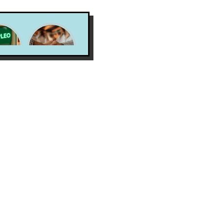
ubre
X Job
n los
Search
leos
sma y
mo
rlos.