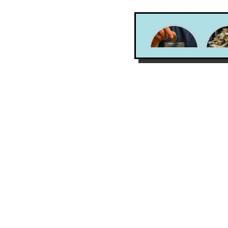
Estudio
¿
Diagnóstico
perc
de
del 
capacidades
es re
financieras