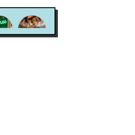
ubre
X Job
n los
Search
leos
sma y
mo
rlos.