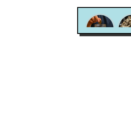
Estudio
¿
Diagnóstico
perc
de
del 
capacidades
es re
financieras