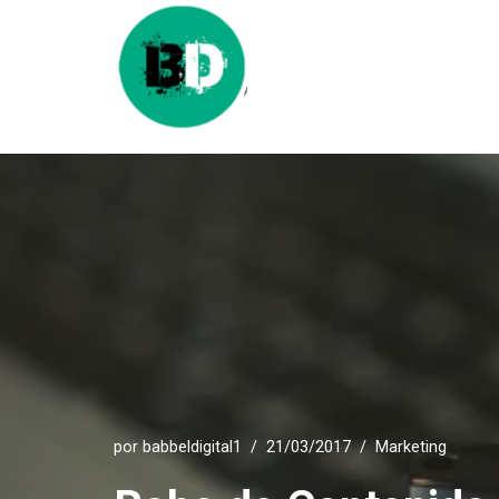
Saltar
al
contenido
por
babbeldigital1
21/03/2017
Marketing