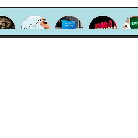
Tu
¿Qué es un
SLA y
El “efecto
Desc
epción
portafolio
Amazon
labial” o
qué so
dinero
de
crean la
cómo la
emp
alista?
inversión y
campaña
gente
fanta
cómo
«Sonriele a
derrocha el
có
armar el
la moda»
dinero que
evita
tuyo para
no tiene en
2025?
cosméticos.