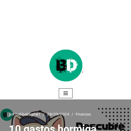
Saltar
al
contenido
por
babbeldigital1
28/09/2024
Finanzas
10 gastos hormiga