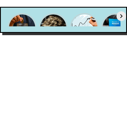
Estudio
¿Tu
¿Qué es un
SLA y
Diagnóstico
percepción
portafolio
Amazon
de
del dinero
de
crean la
capacidades
es realista?
inversión y
campaña
financieras
cómo
«Sonriele a
armar el
la moda»
tuyo para
2025?